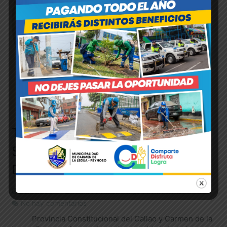
TRABAJANDO UNIDOS POR LA
SEGURIDAD Y EL BIENESTAR
DE NUESTROS VECINOS
22/01/2026
Administrador ImagenInstitucional
No hay comentarios
Provincia Constitucional del Callao y Carmen de la