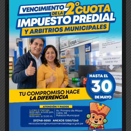
DISTRITAL
10/02/2026
Administrador ImagenInstitucional
No hay comentarios
La municipalidad refuerza su compromiso social
sumando a voluntarios que trabajarán directamente con
la población más vulnerable. Hoy, abrimos nuestras
puertas para dar la bienvenida a los voluntarios de salud
de la Universidad Privada del Norte (UPN), jóvenes
comprometidos que se suman a nuestros programas
municipales con vocación de servicio…