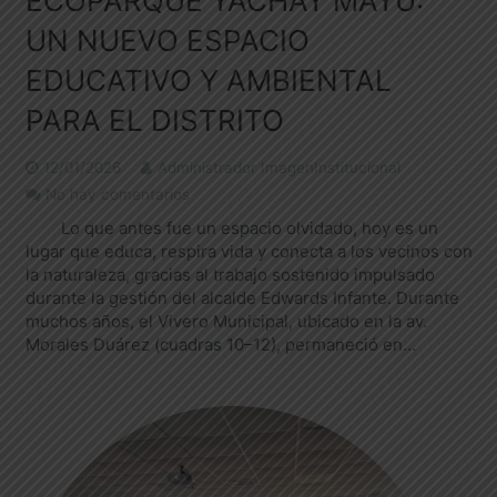
ECOPARQUE YACHAY MAYU:
UN NUEVO ESPACIO
EDUCATIVO Y AMBIENTAL
PARA EL DISTRITO
12/01/2026
Administrador ImagenInstitucional
No hay comentarios
Lo que antes fue un espacio olvidado, hoy es un
lugar que educa, respira vida y conecta a los vecinos con
la naturaleza, gracias al trabajo sostenido impulsado
durante la gestión del alcalde Edwards Infante. Durante
muchos años, el Vivero Municipal, ubicado en la av.
Morales Duárez (cuadras 10–12), permaneció en…