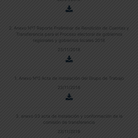
2. Anexo Nº7 Reporte Preliminar de Rendición de Cuentas y
Transferencia para el Proceso electoral de gobiernos
regionales y gobiernos locales 2018
23/11/2018
1. Anexo Nº2 Acta de Instalación del Grupo de Trabajo
23/11/2018
3. anexo 03 acta de instalación y conformación de la
comisión de transferencia
23/11/2018