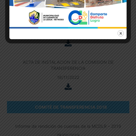
CONVOCATORIA PARA EL ACTO DE CONFORMACION E
INSTALACION DE LA COMISION DE TRANSFERENCIA
15/11/2022
ACTA DE INSTALACION DE LA COMISION DE
TRANSFERENCIA
16/11/2022
COMITÉ DE TRANSFERENCIA 2018
Informe de rendición de cuentas de la MCDLR – 2019
28/01/2019