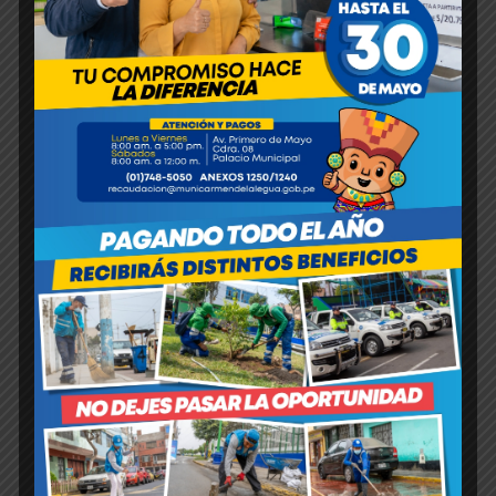
RESOLUCION DE ALCALDIA N°136-2022-MDCLR
15/09/2022
ACTA DE INSTALACION DEL ETTS
10/10/2022
CONSTANCIA DE PRESENTACION DEL IRCT INICIAL
15/11/2022
INFORME DE RCT – INICIAL
15/11/2022