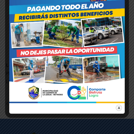
LOCAL
PLAZA SAN MARTIN
LIMA
,
LIMA
Perú
+ Google Map
TU MUNI TE ESCUCHA
MISA POR EL CALLAO