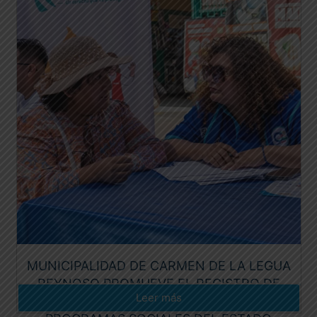
MUNICIPALIDAD DE CARMEN DE LA LEGUA
REYNOSO PROMUEVE EL REGISTRO DE
Leer más
HOGARES PARA AMPLIAR EL ACCESO A