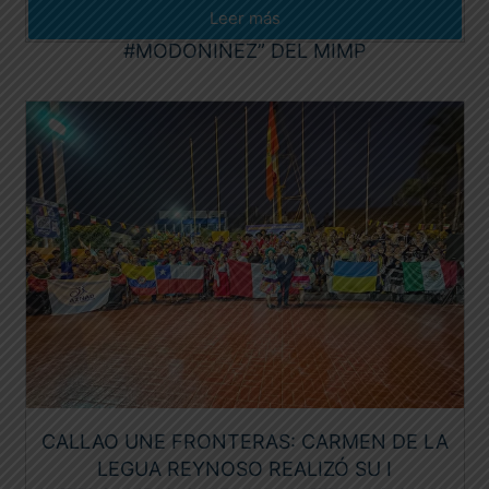
Leer más
RECONOCIMIENTO NACIONAL “PONTE EN
#MODONIÑEZ” DEL MIMP
CALLAO UNE FRONTERAS: CARMEN DE LA
LEGUA REYNOSO REALIZÓ SU I