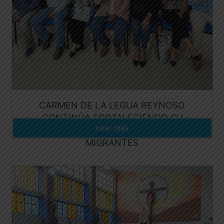
CARMEN DE LA LEGUA REYNOSO
CONTINÚA FORTALECIENDO SU
Leer más
PROTOCOLO DE ATENCIÓN A PERSONAS
MIGRANTES