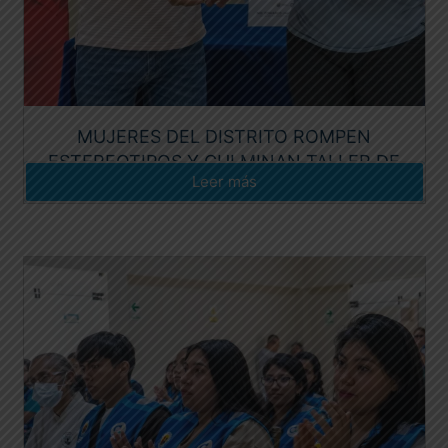
MUJERES DEL DISTRITO ROMPEN
ESTEREOTIPOS Y CULMINAN TALLER DE
Leer más
ELECTRICIDAD