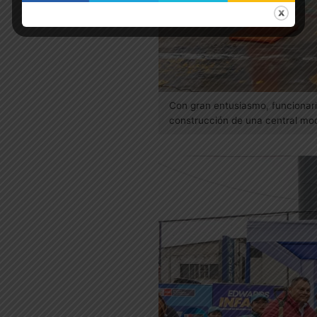
Con gran entusiasmo, funcionari
construcción de una central mod