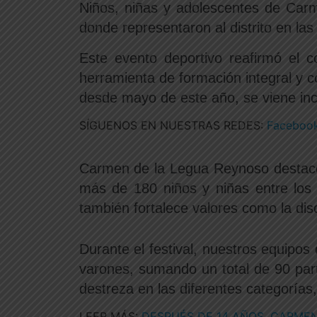
Niños, niñas y adolescentes de Carm
donde representaron al distrito en las 
Este evento deportivo reafirmó el 
herramienta de formación integral y c
desde mayo de este año, se viene incu
SÍGUENOS EN NUESTRAS REDES:
Facebook
Carmen de la Legua Reynoso destacó 
más de 180 niños y niñas entre los 
también fortalece valores como la disci
Durante el festival, nuestros equipos
varones, sumando un total de 90 part
destreza en las diferentes categorías,
LEER MÁS:
DESPUÉS DE 14 AÑOS, CARMEN