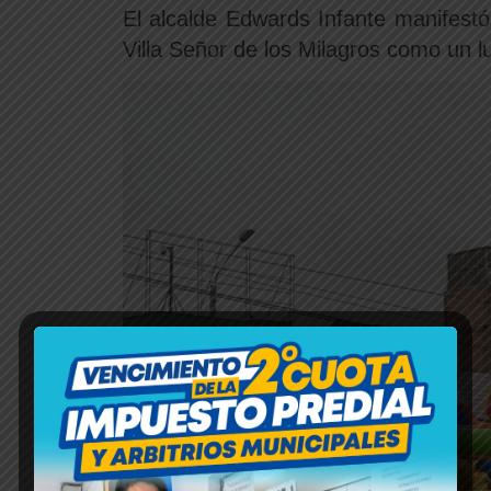
El alcalde Edwards Infante manifestó 
Villa Señor de los Milagros como un l