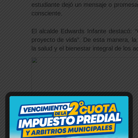
estudiante dejó un mensaje o promesa
consciente.
El alcalde Edwards Infante destacó: 
proyecto de vida”. De esta manera, la
la salud y el bienestar integral de los 