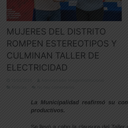
MUJERES DEL DISTRITO
ROMPEN ESTEREOTIPOS Y
CULMINAN TALLER DE
ELECTRICIDAD
13/02/2026
Administrador ImagenInstitucional
Noticias
No hay comentarios
La Municipalidad reafirmó su co
productivos.
Se llevó a cabo la clausura del Talle