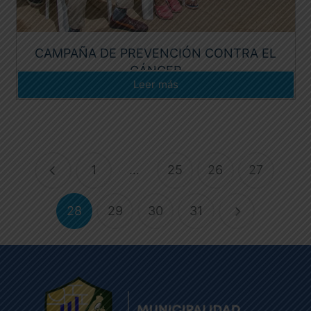
CAMPAÑA DE PREVENCIÓN CONTRA EL
CÁNCER
Leer más
1
…
25
26
27
28
29
30
31