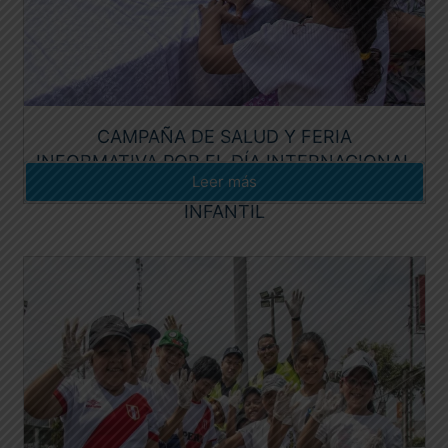
CAMPAÑA DE SALUD Y FERIA
INFORMATIVA POR EL DÍA INTERNACIONAL
Leer más
DE LA LUCHA CONTRA EL CÁNCER
INFANTIL