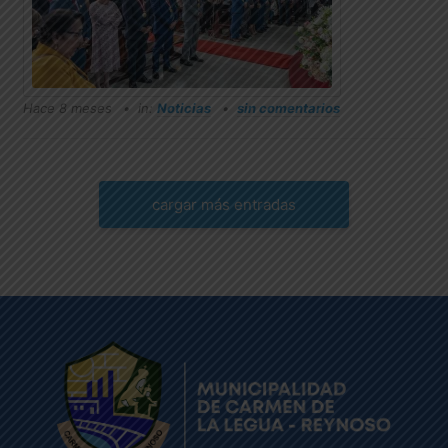
Hace 8 meses
in:
Noticias
sin comentarios
cargar más entradas