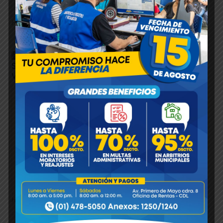
Hace 6 meses
in:
Noticias
sin comentarios
TRABAJANDO UNIDOS POR LA
SEGURIDAD Y EL BIENESTAR DE NUESTROS
VECINOS
Hace 7 meses
in:
Noticias
sin comentarios