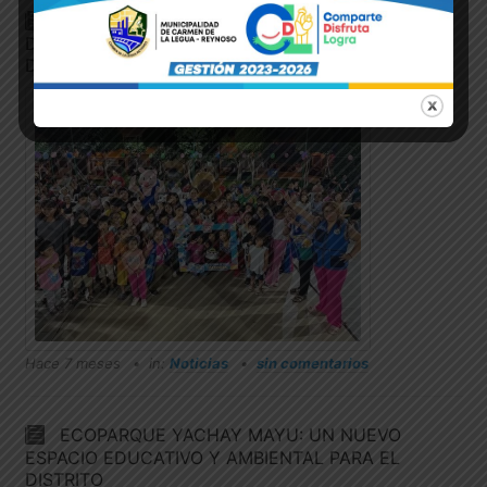
TOUR DE LA ALEGRÍA SIGUE LLEVANDO
DIVERSIÓN GRATUITA A LOS NIÑOS DEL
DISTRITO
Hace 7 meses
in:
Noticias
sin comentarios
ECOPARQUE YACHAY MAYU: UN NUEVO
ESPACIO EDUCATIVO Y AMBIENTAL PARA EL
DISTRITO